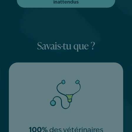
inattendus
Savais-tu que ?
100%
des vétérinaires