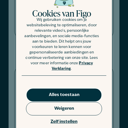
Problèmes articulaires comme la
Cookies van Figo
dysplasie de la hanche et du coude,
Wij gebruiken cookies om je
luxation de la rotule
Coûts vétérinaires :
websitebeleving te optimaliseren, door
+/- 1 500 € à 4 000 €
relevante video's, persoonlijke
aanbevelingen, en sociale media-functies
aan te bieden. Dit helpt ons jouw
voorkeuren te leren kennen voor
gepersonaliseerde aanbiedingen en
continue verbetering van onze site. Lees
voor meer informatie onze
Privacy
Verklaring
.
Alles toestaan
Problèmes dentaires comme le tartre
Weigeren
et la plaque dentaire
Coûts vétérinaires:
Zelf instellen