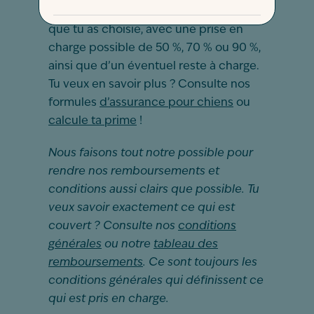
remboursement dépend de la formule
que tu as choisie, avec une prise en
charge possible de 50 %, 70 % ou 90 %,
ainsi que d’un éventuel reste à charge.
Tu veux en savoir plus ? Consulte nos
formules
d’assurance pour chiens
ou
calcule ta prime
!
Nous faisons tout notre possible pour
rendre nos remboursements et
conditions aussi clairs que possible. Tu
veux savoir exactement ce qui est
couvert ? Consulte nos
conditions
générales
ou notre
tableau des
remboursements
. Ce sont toujours les
conditions générales qui définissent ce
qui est pris en charge.