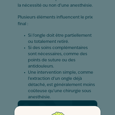
la nécessité ou non d’une anesthésie.
Plusieurs éléments influencent le prix
final :
Si l’ongle doit être partiellement
ou totalement retiré.
Si des soins complémentaires
sont nécessaires, comme des
points de suture ou des
antidouleurs.
Une intervention simple, comme
l’extraction d’un ongle déjà
détaché, est généralement moins
coûteuse qu’une chirurgie sous
anesthésie.