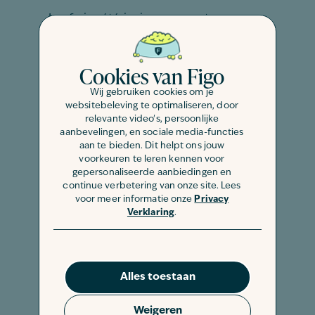
Les frais vétérinaires peuvent
rapidement grimper, surtout pour des
soins imprévus. Avec Figo, tu es couvert
Cookies van Figo
pour les dépenses imprévues, y
compris (en partie) les frais d’une prise
Wij gebruiken cookies om je
websitebeleving te optimaliseren, door
de sang pour ton chien. Le
relevante video's, persoonlijke
remboursement dépend du forfait
aanbevelingen, en sociale media-functies
choisi. En cas de recommandation
aan te bieden. Dit helpt ons jouw
voorkeuren te leren kennen voor
médicale, et si l’analyse est
gepersonaliseerde aanbiedingen en
médicalement justifiée, tu peux obtenir
continue verbetering van onze site. Lees
voor meer informatie onze
Privacy
un remboursement. Découvre-en plus
Verklaring
.
en consultant notre
assurance pour
chien
ou en
calculant ta prime
!
Nous nous efforçons d’expliquer les
Alles toestaan
garanties et conditions le plus
clairement possible sur notre site. Pour
Weigeren