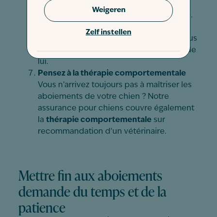
Soyez rapide
Weigeren
Pour éviter les aboiements,
soyez rapide
.
Plus vite un chien comprendra que les
Zelf instellen
aboiements ne sont pas acceptables, plus
vite il apprendra ce que vous attendez de
lui.
Pensez à la thérapie comportementale
Vous n’arrivez toujours pas à maîtriser les
aboiements de votre chien ? Notre
assurance pour chiens
couvre également
la
thérapie comportementale
sur
recommandation d’un vétérinaire.
Mettre fin aux aboiements
demande du temps et de la
patience