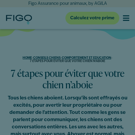
Figo Assurance pour animaux, by AGILA
Calculez votre prime
HOME
-
CONSEILS CHIENS
-
COMPORTEMENT ET EDUCATION
-
7 ÉTAPES POUR ÉVITER QUE VOTRE CHIEN N’ABOIE
7 étapes pour éviter que votre
chien n’aboie
Tous les chiens aboient. Lorsqu’ils sont effrayés ou
excités, pour avertir leur propriétaire ou pour
demander de l’attention. Tout comme les gens se
parlent pour communiquer, les chiens ont des
conversations entières. Les uns avec les autres,
mais surtout avec vous. Aboyer est normal, mais