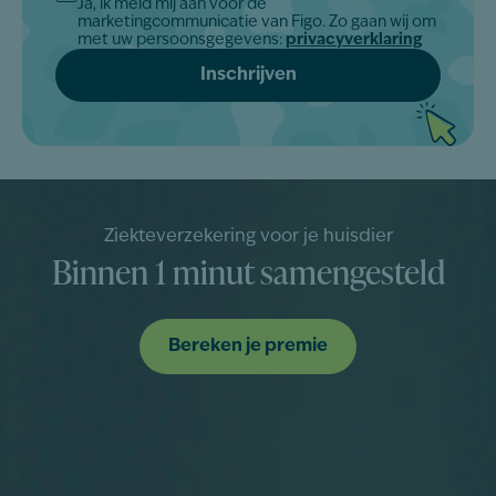
Ja, ik meld mij aan voor de
Akkoord
marketingcommunicatie van Figo. Zo gaan wij om
*
met uw persoonsgegevens:
privacyverklaring
Ziekteverzekering voor je huisdier
Binnen 1 minut samengesteld
Bereken je premie