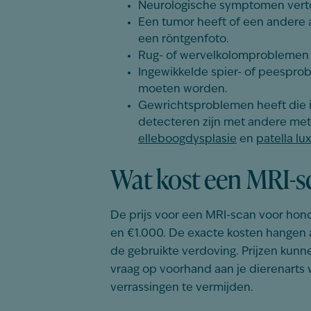
Neurologische symptomen verto
Een tumor heeft of een andere a
een röntgenfoto.
Rug- of wervelkolomproblemen 
Ingewikkelde spier- of peespro
moeten worden.
Gewrichtsproblemen heeft die i
detecteren zijn met andere me
elleboogdysplasie
en
patella lu
Wat kost een MRI-
De
prijs
voor
een
MRI-scan
voor
hon
en
€1.000. De
exacte
kosten
hangen
de
gebruikte
verdoving
.
Prijzen
kunn
vraag
op
voorhand
aan
je
dierenarts
w
verrassingen
te
vermijden
.