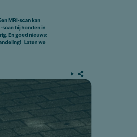
? Een MRI-scan kan
I-scan bij honden in
rig. En goed nieuws:
andeling! Laten we