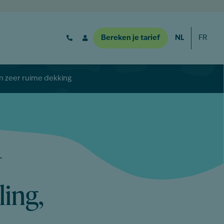
NL
FR
Bereken je tarief
 zeer ruime dekking
-
ing,