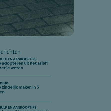
berichten
HULP EN AANKOOPTIPS
 adopteren uit het asiel?
oet je weten
DING
 zindelijk maken in 5
pen
HULP EN AANKOOPTIPS