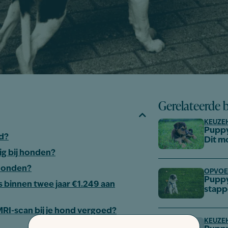
Gerelateerde 
KEUZE
Puppy
nd?
Dit m
ig bij honden?
 honden?
OPVOE
Puppy
s binnen twee jaar €1.249 aan
stap
RI-scan bij je hond vergoed?
KEUZE