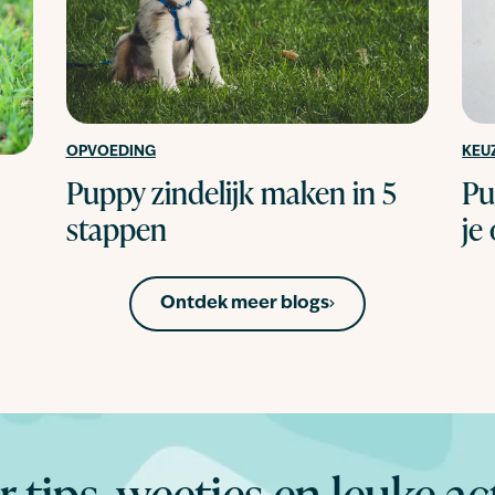
OPVOEDING
KEU
Puppy zindelijk maken in 5
Pu
stappen
je
Ontdek meer blogs
 tips, weetjes en leuke ac