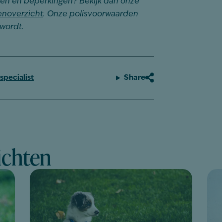
ngen en beperkingen? Bekijk dan onze
enoverzicht
. Onze polisvoorwaarden
 wordt.
specialist
Share
ichten