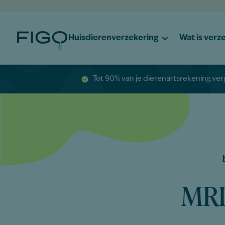
Huisdierenverzekering
Wat is verz
Tot 90% van je dierenartsrekening ve
MRI