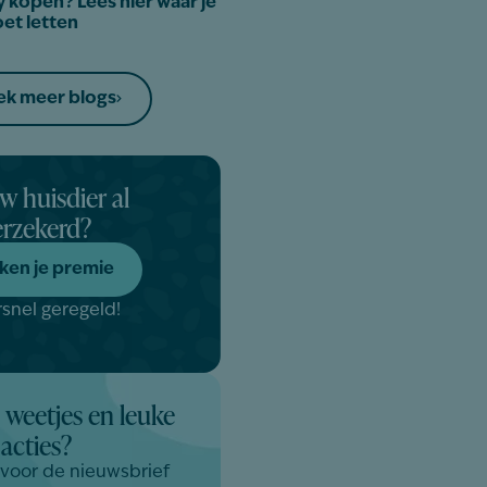
 kopen? Lees hier waar je
et letten
k meer blogs
uw huisdier al
erzekerd?
ken je premie
snel geregeld!
 weetjes en leuke
acties?
n voor de nieuwsbrief