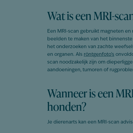
Wat is een MRI-scan
Een
MRI-scan
gebruikt
magneten
en
beelden
te
maken
van het
binnenste
het
onderzoeken
van
zachte
weefsel
en
organen
. Als
röntgenfoto’s
onvold
scan
noodzakelijk
zijn
om
dieperligg
aandoeningen
,
tumoren
of
rugprobl
Wanneer is een MRI
honden?
Je dierenarts kan een MRI-scan advis