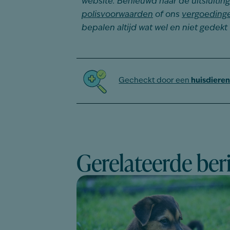
website. Benieuwd naar de uitsluiti
polisvoorwaarden
of ons
vergoeding
bepalen altijd wat wel en niet gedekt
Gecheckt door een
huisdieren
Gerelateerde ber