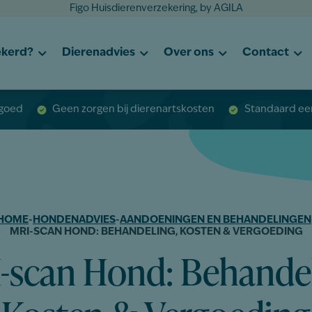
Figo Huisdierenverzekering, by AGILA
ekerd?
Dierenadvies
Over ons
Contact
rgoed
Geen zorgen bij dierenartskosten
Standaard een
HOME
-
HONDENADVIES
-
AANDOENINGEN EN BEHANDELINGEN
MRI-SCAN HOND: BEHANDELING, KOSTEN & VERGOEDING
-scan Hond: Behandel