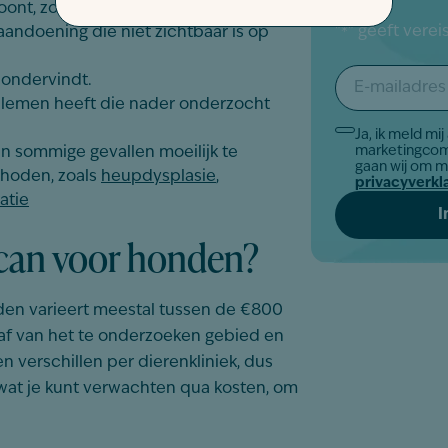
ont, zoals
epilepsie
of verlamming.
"
" geeft vere
andoening die niet zichtbaar is op
*
E-
ondervindt.
mailadres
blemen heeft die nader onderzocht
*
Ja, ik meld mi
Akkoord
marketingcom
n sommige gevallen moeilijk te
*
gaan wij om 
thoden, zoals
heupdysplasie
,
privacyverkl
xatie
scan voor honden?
den
varieert
meestal
tussen
de €800
af
van het
te
onderzoeken
gebied
en
en
verschillen
per
dierenkliniek
,
dus
at je
kunt
verwachten
qua
kosten
, om