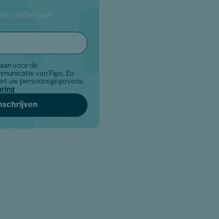
iste velden aan
j aan voor de
municatie van Figo. Zo
met uw persoonsgegevens:
aring