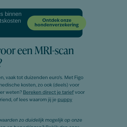
es binnen
rtskosten
Ontdek onze
hondenverzekering
voor een MRI-scan
?
, vaak tot duizenden euro’s. Met Figo
edische kosten, zo ook (deels) voor
eer weten?
Bereken
direct je tarief
voor
riend,
of lees
waarom
jij
je
puppy
waarden zo duidelijk mogelijk op onze