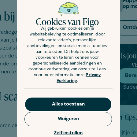
Puppy
op mo
 bij je hond?
Cookies van Figo
Ontde
Wij gebruiken cookies om je
radiogolven
om
gedetailleerde
websitebeleving te optimaliseren, door
van je
hond.
Dit
is
vooral
nuttig
voor
relevante video's, persoonlijke
aanbevelingen, en sociale media-functies
s
zoals
hersenen
,
ruggenmerg
,
spieren
Is jo
aan te bieden. Dit helpt ons jouw
oende
uitsluitsel
geven
,
kan
een
MRI-
voorkeuren te leren kennen voor
v
gepersonaliseerde aanbiedingen en
ende
problemen
zoals
neurologische
continue verbetering van onze site. Lees
emen
te
identificeren
.
voor meer informatie onze
Privacy
Bere
Verklaring
.
Super
-scan nodig bij
Alles toestaan
Meer tips,
Weigeren
eren als je hond:
Schrijf je i
Zelf instellen